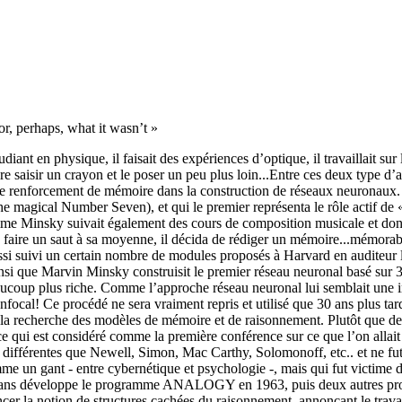
or, perhaps, what it wasn’t »
ant en physique, il faisait des expériences d’optique, il travaillait sur 
ire saisir un crayon et le poser un peu plus loin...Entre ces deux type d
ipe de renforcement de mémoire dans la construction de réseaux neurona
 magical Number Seven), et qui le premier représenta le rôle actif de « 
 Minsky suivait également des cours de composition musicale et donc dis
ire faire un saut à sa moyenne, il décida de rédiger un mémoire...mémor
si suivi un certain nombre de modules proposés à Harvard en auditeur lib
insi que Marvin Minsky construisit le premier réseau neuronal basé sur 
aucoup plus riche. Comme l’approche réseau neuronal lui semblait une im
al! Ce procédé ne sera vraiment repris et utilisé que 30 ans plus tard..
la recherche des modèles de mémoire et de raisonnement. Plutôt que de 
ce qui est considéré comme la première conférence sur ce que l’on allait 
 différentes que Newell, Simon, Mac Carthy, Solomonoff, etc.. et ne f
e un gant - entre cybernétique et psychologie -, mais qui fut victime d
m Evans développe le programme ANALOGY en 1963, puis deux autres 
er la notion de structures cachées du raisonnement, annonçant le travail