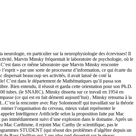
la neurologie, en particulier sur la neurophysiologie des écrevisses! Il
’activité, Marvin Minsky fréquentait le laboratoire de psychologie, où le
ux. C’est dans ce même laboratoire que Marvin Minsky rencontre
l’esprit » par une sorte de processeur d’information, ce qui écarte du
persait beaucoup ses activités, il avait laissé de coté la
able! C’est dans le département de Mathématiques qu’il passa son
re. Bien entendu, il réussit et garda cette orientation pour son Ph.D.
300 tubes. (le SNARC). Minsky disserta sur ce travail en 1954 en
passe (ce qui est en fait démenti aujourd’hui) , Minsky retourna à la
.C’est la rencontre avec Ray Solomonoff qui travaillait sur la théorie
mimer l’organisation du cerveau, mieux valait représenter le
appeler Intelligence Artificielle selon la proposition faite par Mac
ut pas immédiatement suivi d’une explosion dans le domaine. Après un
u Mac Carthisme, il rejoint Mac Carthy (le scientifique, pas le
programmes STUDENT (qui résout des problèmes d’algèbre depuis un
 de Ross Quillian qui 2 ans plus tard dissertait sur le réseau