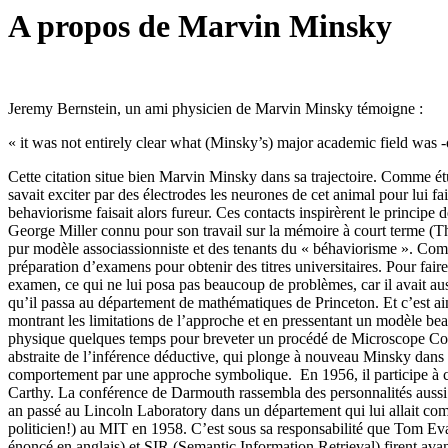
A propos de Marvin Minsky
Jeremy Bernstein, un ami physicien de Marvin Minsky témoigne :
« it was not entirely clear what (Minsky’s) major academic field was -
Cette citation situe bien Marvin Minsky dans sa trajectoire. Comme étudi
savait exciter par des électrodes les neurones de cet animal pour lui fa
behaviorisme faisait alors fureur. Ces contacts inspirèrent le princ
George Miller connu pour son travail sur la mémoire à court terme (The
pur modèle associassionniste et
des tenants du « béhaviorisme ». Comme
préparation d’examens pour obtenir des titres universitaires. Pour fa
examen, ce qui ne lui posa pas beaucoup de problèmes, car il avait aus
qu’il passa au département de mathématiques de Princeton. Et c’est a
montrant les limitations de l’approche et en pressentant un modèle be
physique quelques temps pour breveter un procédé de Microscope Confoc
abstraite de l’inférence déductive, qui plonge à nouveau Minsky dans 
comportement par une approche symbolique.
En 1956, il participe à 
Carthy. La conférence de Darmouth rassembla des personnalités aussi
an passé au Lincoln Laboratory dans un département qui lui allait comm
politicien!) au MIT en 1958. C’est sous sa responsabilité que To
énoncé en anglais) et SIR (Semantic Information Retrieval) firent avanc