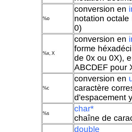
conversion en
notation octale
%o
0)
conversion en
forme héxadéci
%x, X
de 0x ou 0X), e
ABCDEF pour 
conversion en
caractère corre
%c
d'espacement y
char*
%s
chaîne de caract
double