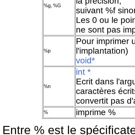
la précision,
%g, %G
suivant %f sino
Les 0 ou le poi
ne sont pas im
Pour imprimer u
l'implantation)
%p
void*
int *
Ecrit dans l'ar
%n
caractères écrit
convertit pas d
imprime %
%
Entre % est le spécificat