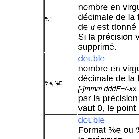
nombre en virgu
décimale de la
%f
de
est donné p
d
Si la précision 
supprimé.
double
nombre en virgu
décimale de la
%e, %E
[-]mmm.dddE+/-xx 
par la précision
vaut 0, le poin
double
Format %e ou %