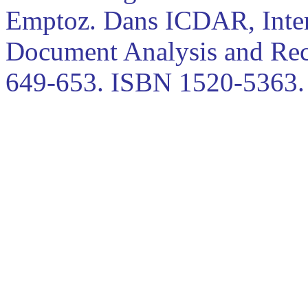
Emptoz. Dans ICDAR, Inter
Document Analysis and Recog
649-653. ISBN 1520-5363.
Writer Identification usi
SVM., A. Imdad, S. Bres, V
Joel. The 9th Internationa
Analysis and Recognition (
26 2007.
Computer assistance for Di
Middle-ages and Authors' M