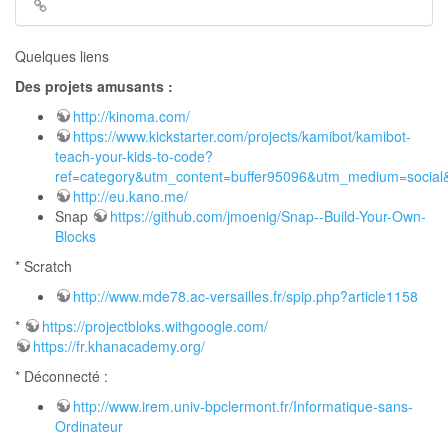
Liens
de
retour
Quelques liens
Des projets amusants :
http://kinoma.com/
https://www.kickstarter.com/projects/kamibot/kamibot-
teach-your-kids-to-code?
ref=category&utm_content=buffer95096&utm_medium=social
http://eu.kano.me/
Snap
https://github.com/jmoenig/Snap--Build-Your-Own-
Blocks
* Scratch
http://www.mde78.ac-versailles.fr/spip.php?article1158
*
https://projectbloks.withgoogle.com/
https://fr.khanacademy.org/
* Déconnecté :
http://www.irem.univ-bpclermont.fr/Informatique-sans-
Ordinateur