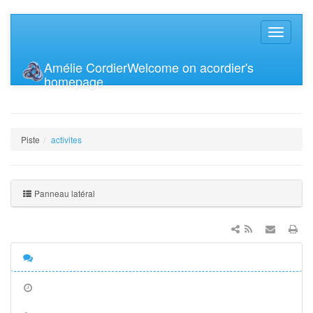
Amélie Cordier
Welcome on acordier's
homepage
Piste
activites
Panneau latéral
Discussion
Anciennes
révisions