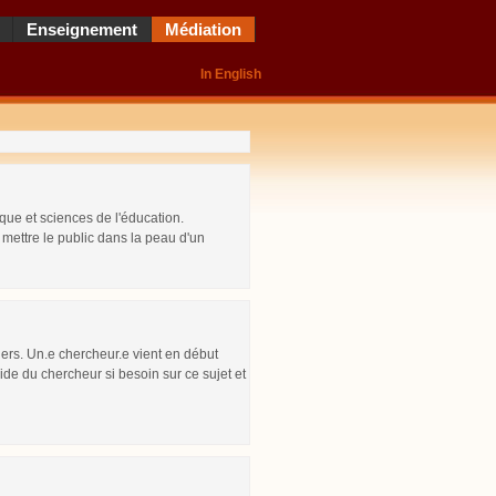
Enseignement
Médiation
In English
que et sciences de l'éducation.
 mettre le public dans la peau d'un
liers. Un.e chercheur.e vient en début
de du chercheur si besoin sur ce sujet et