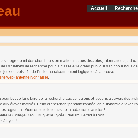
eau
Accueil
Recherche
loise regroupant des chercheurs en mathématiques discrètes, informatique, didacti
 situations de recherche pour la classe et le grand public. Il s'agit pour nous de
jeux en bois afin de l'initier au raisonnement logique et à la preuve.
site web (antenne lyonnaise)
.
 pour but de faire faire de la recherche aux collégiens et lycéens à travers des ate
e aux élèves motivés. Ceux-ci cherchent pendant l'année, en autonomie et avec l'ai
rès régionnal. Vient ensuite le temps de la rédaction d'articles !
entre le Collège Raoul Dufy et le Lycée Edouard Herriot à Lyon
s à Lyon !