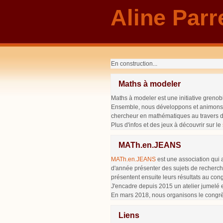
Aline Parr
En construction...
Maths à modeler
Maths à modeler est une initiative grenob
Ensemble, nous développons et animons des
chercheur en mathématiques au travers de 
Plus d'infos et des jeux à découvrir sur le
MATh.en.JEANS
MATh.en.JEANS
est une association qui a
d'année présenter des sujets de recherch
présentent ensuite leurs résultats au cong
J'encadre depuis 2015 un atelier jumelé 
En mars 2018, nous organisons le congrè
Liens