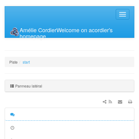
Amélie Cordier
Welcome on acordier's
homepage
Piste
start
Panneau latéral
Discussion
Anciennes
révisions