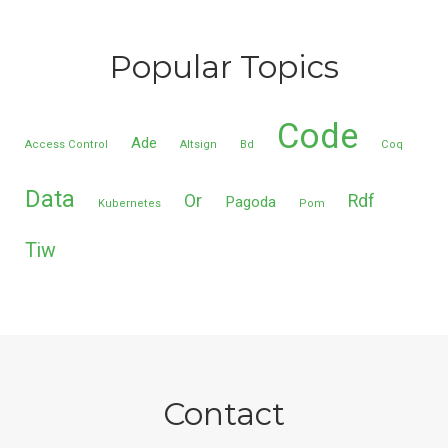
Popular Topics
Code
Ade
Access Control
Altsign
Bd
Coq
Data
Or
Rdf
Pagoda
Kubernetes
Pom
Tiw
Contact