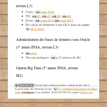
niveau L3)
Cours :
cours 2016
TD :
td1
,
td2
,
td3
,
td4
Exam :
exam 2011
,
exam 2012
Du calcul de fermeture à une OLA dans un amphi
OLA 2016
Administration des bases de données sous Oracle
(3° année INSA, niveau L3)
cours
Travaux pratiques :
tp
(2 séances de 4h)
Option Big Data (5° année INSA, niveau
M2)
Except where otherwise noted, content on this wiki is
licensed under the following license:
CC Attribution-Noncommercial-Share
Alike 3.0 Unported
teaching.txt
· Last modified: 2016/12/14 09:35 by
jmpetit
Back to top