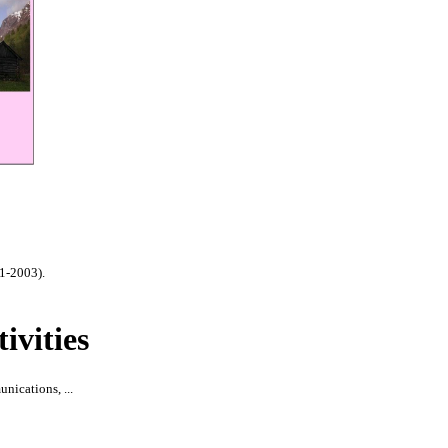
01-2003).
tivities
ications, ...