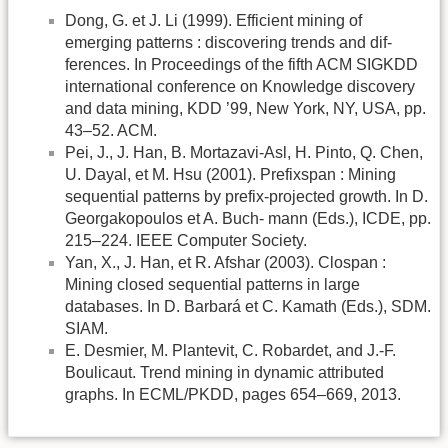
Dong, G. et J. Li (1999). Efficient mining of
emerging patterns : discovering trends and dif-
ferences. In Proceedings of the fifth ACM SIGKDD
international conference on Knowledge discovery
and data mining, KDD ’99, New York, NY, USA, pp.
43–52. ACM.
Pei, J., J. Han, B. Mortazavi-Asl, H. Pinto, Q. Chen,
U. Dayal, et M. Hsu (2001). Prefixspan : Mining
sequential patterns by prefix-projected growth. In D.
Georgakopoulos et A. Buch- mann (Eds.), ICDE, pp.
215–224. IEEE Computer Society.
Yan, X., J. Han, et R. Afshar (2003). Clospan :
Mining closed sequential patterns in large
databases. In D. Barbará et C. Kamath (Eds.), SDM.
SIAM.
E. Desmier, M. Plantevit, C. Robardet, and J.-F.
Boulicaut. Trend mining in dynamic attributed
graphs. In ECML/PKDD, pages 654–669, 2013.