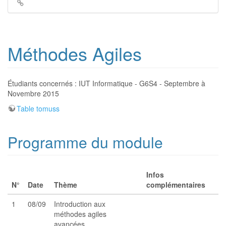
Liens
de
retour
Méthodes Agiles
Étudiants concernés : IUT Informatique - G6S4 - Septembre à
Novembre 2015
Table tomuss
Programme du module
Infos
N°
Date
Thème
complémentaires
1
08/09
Introduction aux
méthodes agiles
avancées