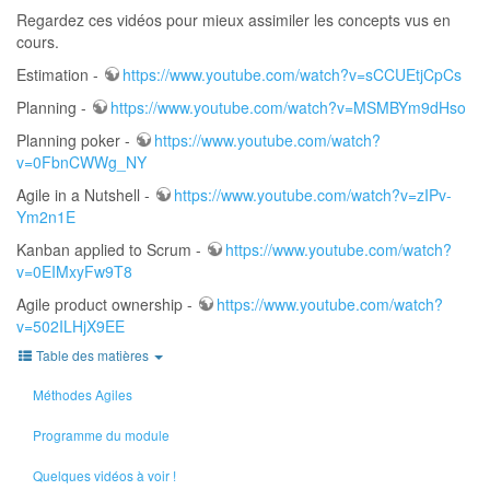
Regardez ces vidéos pour mieux assimiler les concepts vus en
cours.
Estimation -
https://www.youtube.com/watch?v=sCCUEtjCpCs
Planning -
https://www.youtube.com/watch?v=MSMBYm9dHso
Planning poker -
https://www.youtube.com/watch?
v=0FbnCWWg_NY
Agile in a Nutshell -
https://www.youtube.com/watch?v=zIPv-
Ym2n1E
Kanban applied to Scrum -
https://www.youtube.com/watch?
v=0EIMxyFw9T8
Agile product ownership -
https://www.youtube.com/watch?
v=502ILHjX9EE
Table des matières
Méthodes Agiles
Programme du module
Quelques vidéos à voir !