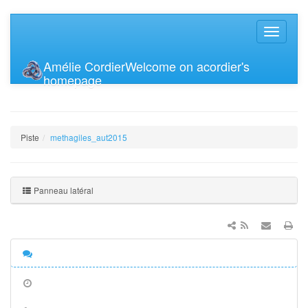
Amélie Cordier
Welcome on acordier's
homepage
Piste
methagiles_aut2015
Panneau latéral
Discussion
Anciennes
révisions