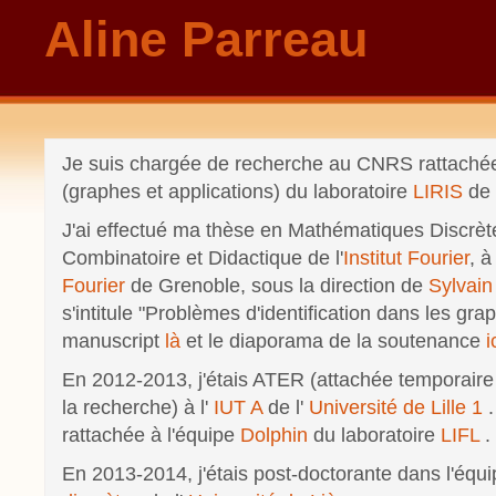
Aline Parreau
Je suis chargée de recherche au CNRS rattachée
(graphes et applications) du laboratoire
LIRIS
de l
J'ai effectué ma thèse en Mathématiques Discrèt
Combinatoire et Didactique de l'
Institut Fourier
, à 
Fourier
de Grenoble, sous la direction de
Sylvain
s'intitule "Problèmes d'identification dans les gra
manuscript
là
et le diaporama de la soutenance
i
En 2012-2013, j'étais ATER (attachée temporaire
la recherche) à l'
IUT A
de l'
Université de Lille 1
rattachée à l'équipe
Dolphin
du laboratoire
LIFL
.
En 2013-2014, j'étais post-doctorante dans l'équ