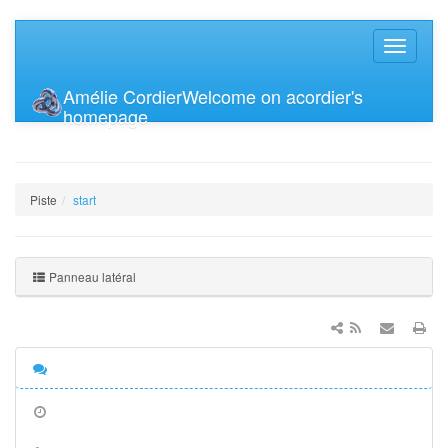
Amélie Cordier
Welcome on acordier's
homepage
Piste
start
Panneau latéral
Discussion
Anciennes
révisions