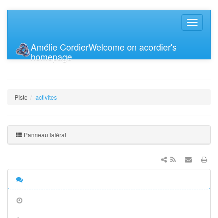
Amélie Cordier
Welcome on acordier's
homepage
Piste
activites
Panneau latéral
Discussion
Anciennes
révisions