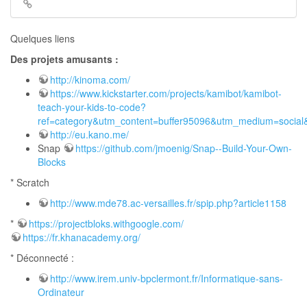
Liens
de
retour
Quelques liens
Des projets amusants :
http://kinoma.com/
https://www.kickstarter.com/projects/kamibot/kamibot-
teach-your-kids-to-code?
ref=category&utm_content=buffer95096&utm_medium=social
http://eu.kano.me/
Snap
https://github.com/jmoenig/Snap--Build-Your-Own-
Blocks
* Scratch
http://www.mde78.ac-versailles.fr/spip.php?article1158
*
https://projectbloks.withgoogle.com/
https://fr.khanacademy.org/
* Déconnecté :
http://www.irem.univ-bpclermont.fr/Informatique-sans-
Ordinateur