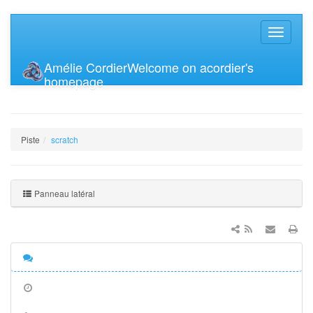
Amélie Cordier
Welcome on acordier's
homepage
Piste
scratch
Panneau latéral
Discussion
Anciennes
révisions