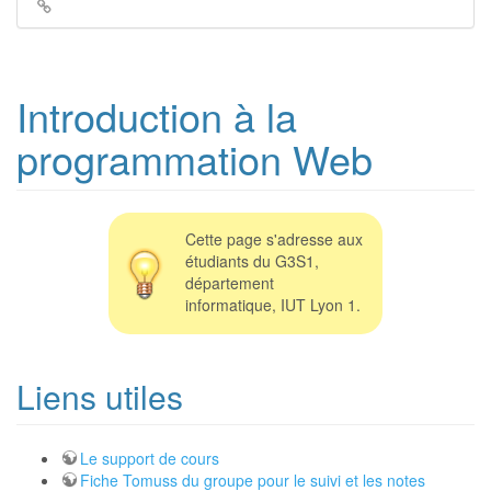
Liens
de
retour
Introduction à la
programmation Web
Cette page s'adresse aux
étudiants du G3S1,
département
informatique, IUT Lyon 1.
Liens utiles
Le support de cours
Fiche Tomuss du groupe pour le suivi et les notes