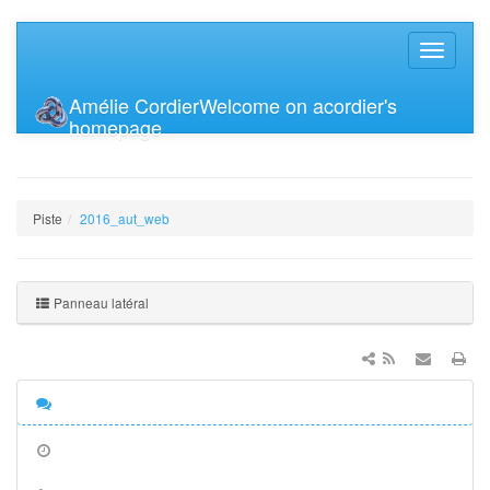
Amélie Cordier
Welcome on acordier's
homepage
Piste
2016_aut_web
Panneau latéral
Discussion
Anciennes
révisions