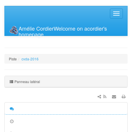
Amélie Cordier
Welcome on acordier's
homepage
Piste
cvda-2016
Panneau latéral
Discussion
Anciennes
révisions