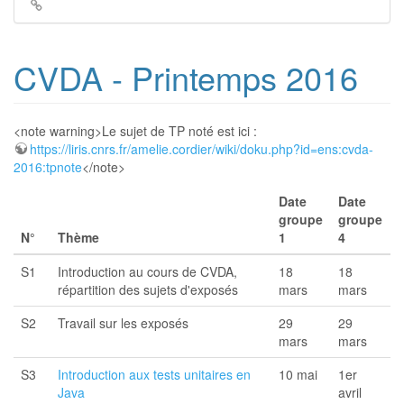
Liens
de
retour
CVDA - Printemps 2016
<note warning>Le sujet de TP noté est ici :
https://liris.cnrs.fr/amelie.cordier/wiki/doku.php?id=ens:cvda-
2016:tpnote
</note>
Date
Date
groupe
groupe
N°
Thème
1
4
S1
Introduction au cours de CVDA,
18
18
répartition des sujets d'exposés
mars
mars
S2
Travail sur les exposés
29
29
mars
mars
S3
Introduction aux tests unitaires en
10 mai
1er
Java
avril