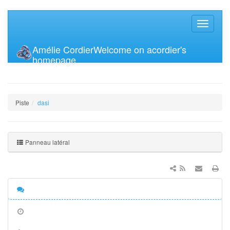
Amélie Cordier
Welcome on acordier's
homepage
Piste
dasi
Panneau latéral
Discussion
Anciennes
révisions