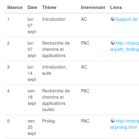
Séance
Date
Thème
Intervenant
Liens
1
lun
Introduction
AC
Support de 
07
sept
2
lun
Recherche de
PAC
http://cham
07
chemins et
ia/path_finding
sept
applications
3
lun
Introduction,
AC
14
suite
sept
4
ven
Recherche de
PAC
18
chemins et
sept
applications
(suite)
5
ven
Prolog
PAC
http://cham
25
ia/prolog.html
sept