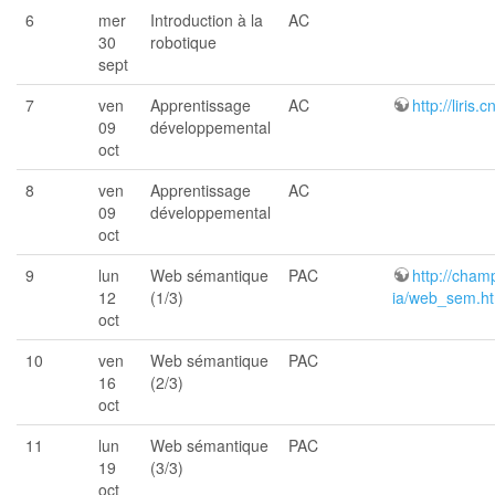
6
mer
Introduction à la
AC
30
robotique
sept
7
ven
Apprentissage
AC
http://liris.
09
développemental
oct
8
ven
Apprentissage
AC
09
développemental
oct
9
lun
Web sémantique
PAC
http://cham
12
(1/3)
ia/web_sem.ht
oct
10
ven
Web sémantique
PAC
16
(2/3)
oct
11
lun
Web sémantique
PAC
19
(3/3)
oct