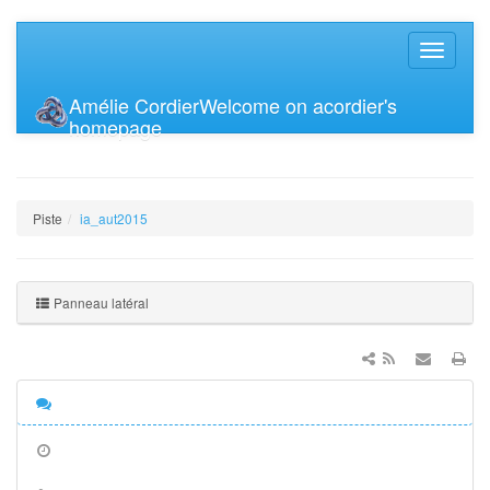
Amélie Cordier
Welcome on acordier's
homepage
Piste
ia_aut2015
Panneau latéral
Discussion
Anciennes
révisions