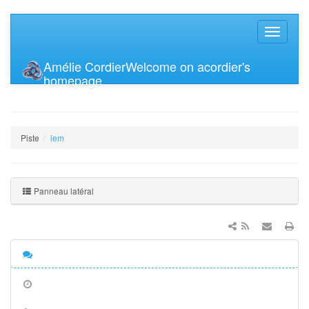
Amélie Cordier
Welcome on acordier's
homepage
Piste
iem
Panneau latéral
Discussion
Anciennes
révisions