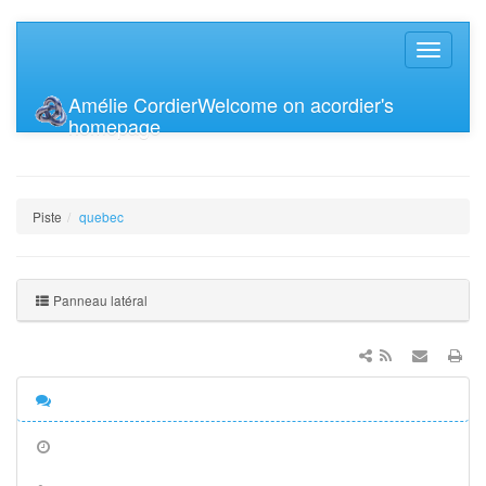
Amélie Cordier
Welcome on acordier's
homepage
Piste
quebec
Panneau latéral
Discussion
Anciennes
révisions