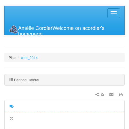
Amélie Cordier
Welcome on acordier's
homepage
Piste
web_2014
Panneau latéral
Discussion
Anciennes
révisions