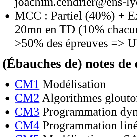
joachim.cendrier@ens-ly
MCC : Partiel (40%) + Ex
20mn en TD (10% chacun)
>50% des épreuves => UE
(Ébauches de) notes de 
CM1
Modélisation
CM2
Algorithmes glouto
CM3
Programmation dy
CM4
Programmation liné