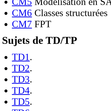
CM5
Modélisation en S
CM6
Classes structurées
CM7
FPT
Sujets de TD/TP
TD1
.
TD2
.
TD3
.
TD4
.
TD5
.